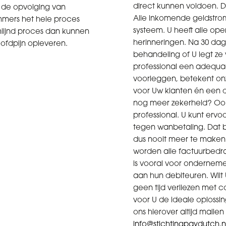
direct kunnen voldoen. 
n de opvolging van
Alle inkomende geldstro
mmers het hele proces
systeem. U heeft alle open
omlijnd proces dan kunnen
herinneringen. Na 30 dag
ofdpijn opleveren.
behandeling of U legt z
professional een adequa
voorleggen, betekent onz
voor Uw klanten én een da
nog meer zekerheid? Ook
professional. U kunt ervo
tegen wanbetaling. Dat b
dus nooit meer te maken
worden alle factuurbedr
is vooral voor onderneme
aan hun debiteuren. Wilt
geen tijd verliezen met 
voor U de ideale oplossi
ons hierover altijd maile
info@stichtingpaydutch.n