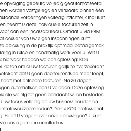
De opvolging gebeurd volledig geautomatiseerd.
men worden vastgelegd en verklaard binnen één
staande vorderingen volledig inzichtelijk inclusief
en neemt U deze individuele facturen zelf in
e voor aan een incassobureau. Omdat U via PBM
at dossier van Uw eigen inspanningen kunt
e oplossing in de praktijk optimaal betaalgemak
ling in risico en handmatig werk voor U. Wilt U
 hiervoor hebben we een oplossing: KOR
or kiezen om al Uw facturen gelijk te “verzekeren”
etekent dat U geen debiteurenrisico meer loopt,
 heeft met oninbare facturen. Na 30 dagen
agen automatisch aan U voldaan. Deze oplossing
rs die weinig tot geen aandacht willen besteden
 U uw focus volledig op Uw business houden en
controlewerkzaamheden? Dan is KOR professional
ng. Heeft U vragen over onze oplossingen? U kunt
n via ons algemene emailadres:
l
.