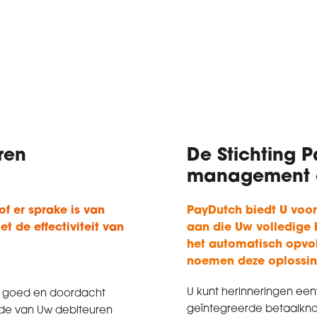
ren
De Stichting 
management o
f er sprake is van
PayDutch biedt U voo
t de effectiviteit van
aan die Uw volledige b
het automatisch opvol
noemen deze oplossin
U kunt herinneringen een
d goed en doordacht
geïntegreerde betaalkn
de van Uw debiteuren