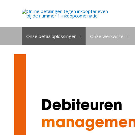
Onze betaaloplossingen
Onze werkwijze
Debiteuren
managemen